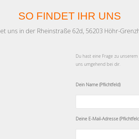
SO FINDET IHR UNS
ndet uns in der Rheinstraße 62d, 56203 Höhr-Grenz
Du hast eine Frage zu unserem
uns umgehend bei dir.
Dein Name (Pflichtfeld)
Bitte lasse dieses Feld leer.
Deine E-Mail-Adresse (Pflichtfeld