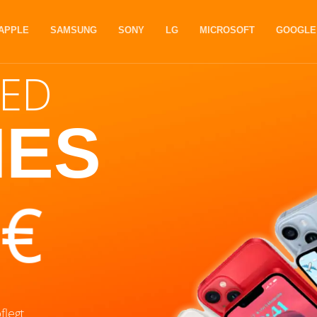
APPLE
SAMSUNG
SONY
LG
MICROSOFT
GOOGLE
HED
NES
€
legt.