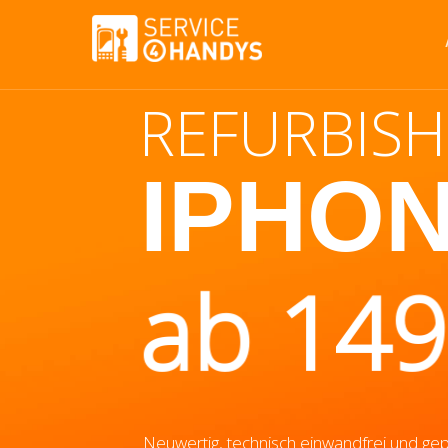
REFURBIS
IPHO
ab 149
Neuwertig, technisch einwandfrei und gepf