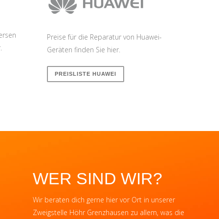
versen
Preise für die Reparatur von Huawei-
.
Geräten finden Sie hier.
PREISLISTE HUAWEI
WER SIND WIR?
Wir beraten dich gerne hier vor Ort in unserer
Zweigstelle Höhr Grenzhausen zu allem, was die