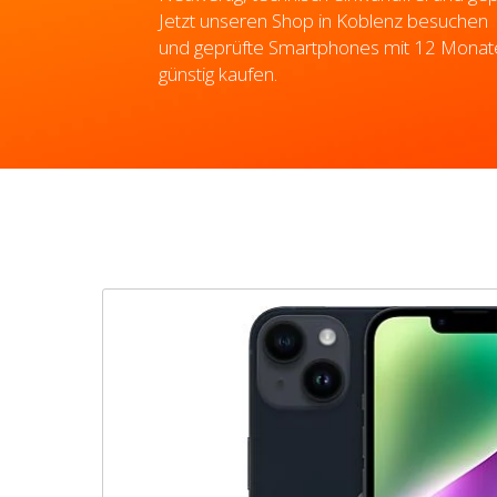
Jetzt unseren Shop in Koblenz besuchen
und geprüfte Smartphones mit 12 Monat
günstig kaufen.